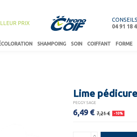
CONSEIL
ILLEUR PRIX
04 91 18 
ÉCOLORATION
SHAMPOING
SOIN
COIFFANT
FORME
Lime pédicure
PEGGY SAGE
6,49 €
7,21 €
-10%