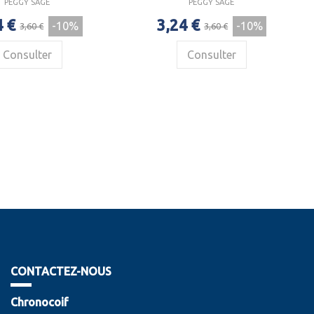
PEGGY SAGE
PEGGY SAGE
4 €
3,24 €
-10%
-10%
3,60 €
3,60 €
Consulter
Consulter
CONTACTEZ-NOUS
Chronocoif