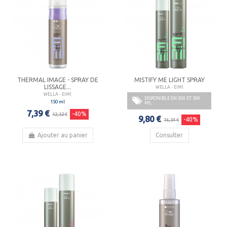
THERMAL IMAGE - SPRAY DE
MISTIFY ME LIGHT SPRAY
LISSAGE...
WELLA - EIMI
WELLA - EIMI
DISPONIBLE EN 300 ET 500
150 ml
ML
7,39 €
-40%
12,32 €
9,80 €
-40%
16,34 €
Ajouter au panier
Consulter