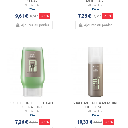
SPRAY
MODELAGE
WELLA - EIMI
WELLA - EIMI
250 ml
100 ml
9,61 €
7,26 €
-40%
-40%
16,01 €
12,10 €
Ajouter au panier
Ajouter au panier
SCULPT FORCE - GEL FIXANT
SHAPE ME - GEL À MÉMOIRE
ULTRA FORT
DE FORME...
WELLA - EIMI
WELLA - EIMI
125 ml
150 ml
7,26 €
10,33 €
-40%
-40%
12,10 €
17,22 €