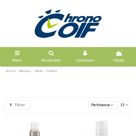
0
Menu
Rechercher
Connexion
Panier
Accueil
Marques
Wella
Coiffant
Filtrer
Pertinence
33