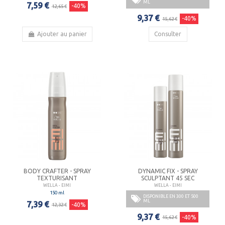
ML
7,59 €
-40%
12,65 €
9,37 €
-40%
15,62 €
Ajouter au panier
Consulter
BODY CRAFTER - SPRAY
DYNAMIC FIX - SPRAY
TEXTURISANT
SCULPTANT 45 SEC
WELLA - EIMI
WELLA - EIMI
150 ml
DISPONIBLE EN 300 ET 500
ML
7,39 €
-40%
12,32 €
9,37 €
-40%
15,62 €