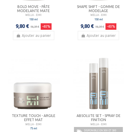
BOLD MOVE - PÂTE
SHAPE SHIFT - GOMME DE
MODELANTE MATE
MODELAGE
WELLA - EIMI
WELLA - EIMI
150 ml
150 ml
9,80 €
9,80 €
-40%
-40%
16,34 €
16,34 €
Ajouter au panier
Ajouter au panier
TEXTURE TOUCH - ARGILE
ABSOLUTE SET - SPRAY DE
EFFET MAT
FINITION
WELLA - EIMI
WELLA - EIMI
75 ml
DISPONIBLE EN 300 ET 500