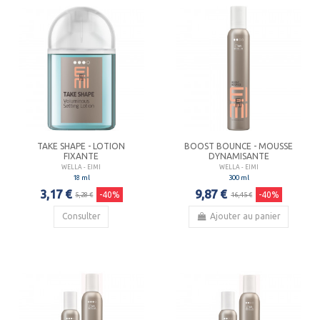
TAKE SHAPE - LOTION
BOOST BOUNCE - MOUSSE
FIXANTE
DYNAMISANTE
WELLA - EIMI
WELLA - EIMI
18 ml
300 ml
3,17 €
9,87 €
-40%
-40%
5,28 €
16,45 €
Consulter
Ajouter au panier