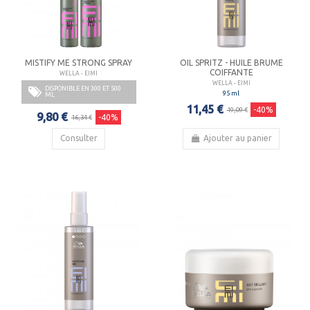
MISTIFY ME STRONG SPRAY
OIL SPRITZ - HUILE BRUME
COIFFANTE
WELLA - EIMI
WELLA - EIMI
DISPONIBLE EN 300 ET 500
95 ml
ML
11,45 €
-40%
19,09 €
9,80 €
-40%
16,34 €
Consulter
Ajouter au panier