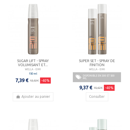
SUGAR LIFT - SPRAY
SUPER SET - SPRAY DE
VOLUMISANT ET...
FINITION
WELLA - EIMI
WELLA - EIMI
150 ml
DISPONIBLE EN 300 ET 500
ML
7,39 €
-40%
12,32 €
9,37 €
-40%
15,62 €
Ajouter au panier
Consulter