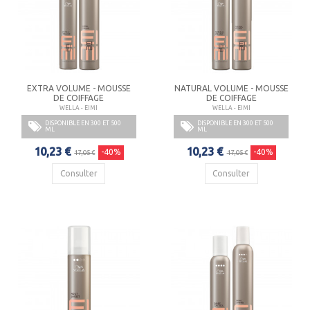
EXTRA VOLUME - MOUSSE
NATURAL VOLUME - MOUSSE
DE COIFFAGE
DE COIFFAGE
WELLA - EIMI
WELLA - EIMI
DISPONIBLE EN 300 ET 500
DISPONIBLE EN 300 ET 500
ML
ML
10,23 €
10,23 €
-40%
-40%
17,05 €
17,05 €
Consulter
Consulter