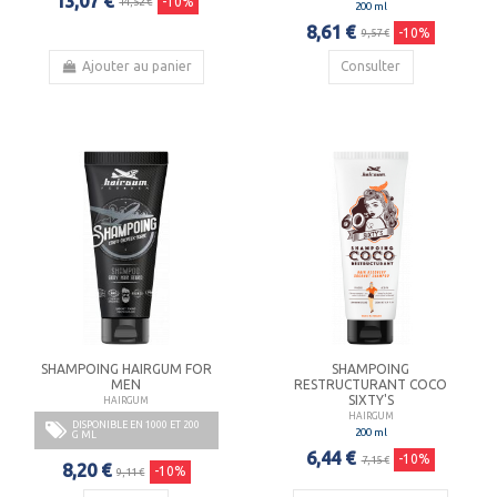
13,07 €
-10%
14,52 €
200 ml
8,61 €
-10%
9,57 €
Ajouter au panier
Consulter
SHAMPOING HAIRGUM FOR
SHAMPOING
MEN
RESTRUCTURANT COCO
SIXTY'S
HAIRGUM
HAIRGUM
DISPONIBLE EN 1000 ET 200
200 ml
G ML
6,44 €
-10%
7,15 €
8,20 €
-10%
9,11 €