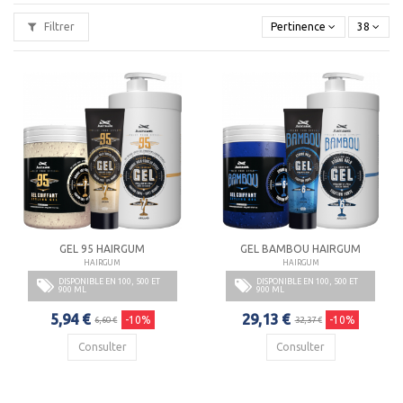
pour hommes avec des lignes de produits professionnels
Filtrer
Pertinence
38
axés autour des coiffants et plus particulièrement de la cire
coiffante, produit iconique de la marque.
Hairgum
poursuit son développement de produits
pour hommes avec sa nouvelle gamme barbier (savon à
barbe, huile de soin barbe, creme de rasage ou après rasage,
rasoir shavette, cire à moustache).
Les produits phares
Hairgum
: la cire pour cheveux façon
gomina, les baumes coiffants, les gels fixants, les sprays et
colorations cheveux & barbe.
GEL 95 HAIRGUM
GEL BAMBOU HAIRGUM
HAIRGUM
HAIRGUM
DISPONIBLE EN 100, 500 ET
DISPONIBLE EN 100, 500 ET
900 ML
900 ML
5,94 €
29,13 €
-10%
-10%
6,60 €
32,37 €
Consulter
Consulter