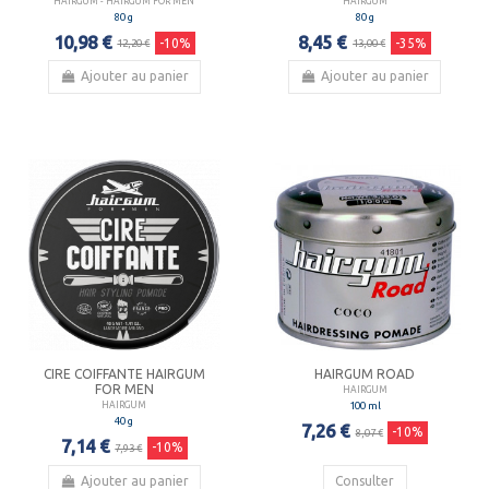
HAIRGUM - HAIRGUM FOR MEN
HAIRGUM
80 g
80 g
10,98 €
8,45 €
-10%
-35%
12,20 €
13,00 €
Ajouter au panier
Ajouter au panier
CIRE COIFFANTE HAIRGUM
HAIRGUM ROAD
FOR MEN
HAIRGUM
100 ml
HAIRGUM
40 g
7,26 €
-10%
8,07 €
7,14 €
-10%
7,93 €
Ajouter au panier
Consulter