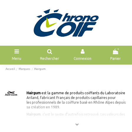
0
Menu
Rechercher
Connexion
Panier
Accueil
Marques
Hairgum
Hairgum
est la gamme de produits coiffants du Laboratoire
Ariland, fabricant Français de
produits capillaires pour
les professionnels de la coiffure basé en Rhône Alpes depuis
sa création en 1989.
Hairgum
, c'est le geste d'autrefois retrouvé. Les valeurs des
années 50 concentrées dans une petite boite ronde en
métal. Une cire coiffante façon "boite à cirage".
Hairgum
s’est toujours fortement investie dans la coiffure