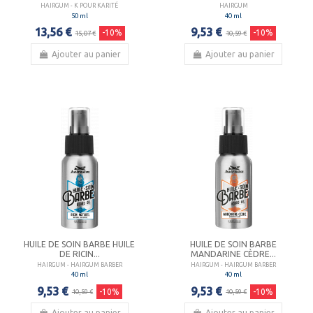
HAIRGUM - K POUR KARITÉ
HAIRGUM
50 ml
40 ml
13,56 €
9,53 €
-10%
-10%
15,07 €
10,59 €
Ajouter au panier
Ajouter au panier
HUILE DE SOIN BARBE HUILE
HUILE DE SOIN BARBE
DE RICIN...
MANDARINE CÈDRE...
HAIRGUM - HAIRGUM BARBER
HAIRGUM - HAIRGUM BARBER
40 ml
40 ml
9,53 €
9,53 €
-10%
-10%
10,59 €
10,59 €
Ajouter au panier
Ajouter au panier