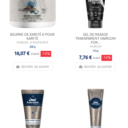
BEURRE DE KARITÉ K POUR
GEL DE RASAGE
KARITÉ
TRANSPARENT HAIRGUM
FOR...
HAIRGUM - K POUR KARITÉ
200 g
HAIRGUM
125 g
16,07 €
-10%
17,85 €
7,76 €
-10%
8,62 €
Ajouter au panier
Ajouter au panier