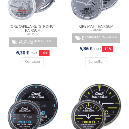
CIRE CAPILLAIRE "STRONG"
CIRE MATT HAIRGUM
HAIRGUM
HAIRGUM
HAIRGUM
DISPONIBLE EN 100 G ET 40 G
ML
DISPONIBLE EN 100 G, 40 G
ET 400 G ML
5,86 €
-10%
6,51 €
6,30 €
-10%
7,00 €
Consulter
Consulter