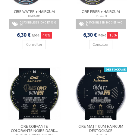
CIRE WATER + HAIRGUM
CIRE FIBER + HAIRGUM
HAIRGUM
HAIRGUM
DISPONIBLE EN 100 G ET 40 G
DISPONIBLE EN 100 G ET 40 G
ML
ML
6,30 €
6,30 €
-10%
-10%
7,00 €
7,00 €
Consulter
Consulter
DESTOCKAGE
CIRE COIFFANTE
CIRE MATT GUM HAIRGUM
COLORANTE NOIRE DARK...
DÉSTOCKAGE