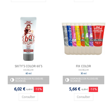
SIXTY'S COLOR 60'S
FIX COLOR
HAIRGUM
HAIRGUM
60 ml
30 ml
DISPONIBLE EN PLUSIEURS
DISPONIBLE EN PLUSIEURS
NUANCES
NUANCES
6,02 €
5,66 €
-10%
-10%
6,69 €
6,29 €
Consulter
Consulter