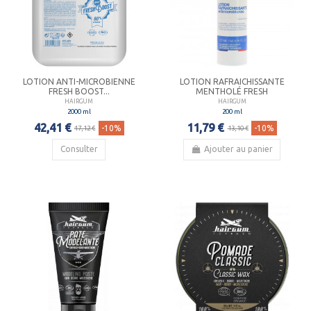
LOTION ANTI-MICROBIENNE
LOTION RAFRAICHISSANTE
FRESH BOOST...
MENTHOLÉ FRESH
HAIRGUM
HAIRGUM
2000 ml
200 ml
42,41 €
11,79 €
-10%
-10%
47,12 €
13,10 €
Consulter
Ajouter au panier