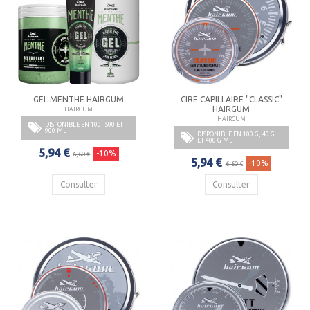
GEL MENTHE HAIRGUM
CIRE CAPILLAIRE "CLASSIC"
HAIRGUM
HAIRGUM
HAIRGUM
DISPONIBLE EN 100, 500 ET
900 ML
DISPONIBLE EN 100 G, 40 G
ET 400 G ML
5,94 €
-10%
6,60 €
5,94 €
-10%
6,60 €
Consulter
Consulter