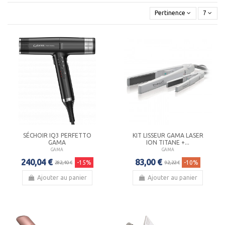
En 2010
GAMA
a encore révolutionné le marché
Pertinence
7
en brevetant et commercialisant "IHT", la technologie
révolutionnaire qui permet de chauffer le fer en un instant.
Les appareils
GAMA
garantissent des cheveux lisses et
éclatants après un seul passage.
SÉCHOIR IQ3 PERFETTO
KIT LISSEUR GAMA LASER
GAMA
ION TITANE +...
GAMA
GAMA
240,04 €
83,00 €
-15%
-10%
282,40 €
92,22 €
Ajouter au panier
Ajouter au panier