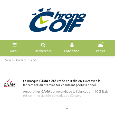
0
Menu
Rechercher
Connexion
Panier
Accueil
Marques
Gama
La marque
GAMA
a été créée en Italie en 1969 avec le
lancement du premier fer chauffant professionnel.
Aujourd'hui,
GAMA
qui revendique la fabrication 100% Italy
est commercialisée dans plus de 50 pays.
Avec le lancement, à la fin des années 90 de
la technologie QuickHeat permettant de disposer de fers
chauds et prêts à l'usage en quelques secondes,
GAMA
a révolutionné le travail dans les salons professionnels.