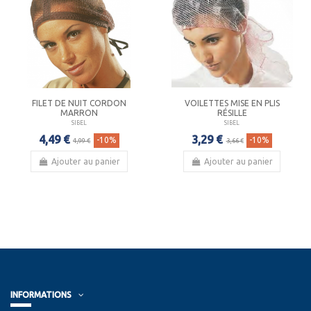
FILET DE NUIT CORDON
VOILETTES MISE EN PLIS
MARRON
RÉSILLE
SIBEL
SIBEL
4,49 €
3,29 €
-10%
-10%
4,99 €
3,66 €
Ajouter au panier
Ajouter au panier
INFORMATIONS