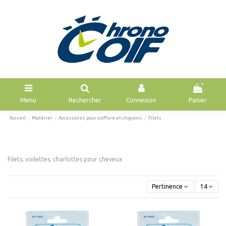
0
Menu
Rechercher
Connexion
Panier
Accueil
Matériel
Accessoires pour coiffure et chignons
Filets
Filets, voilettes, charlottes pour cheveux
Pertinence
14