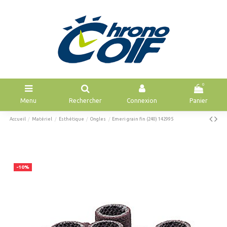
0
Menu
Rechercher
Connexion
Panier
Accueil
Matériel
Esthétique
Ongles
Emeri grain fin (240) 142995
-10%