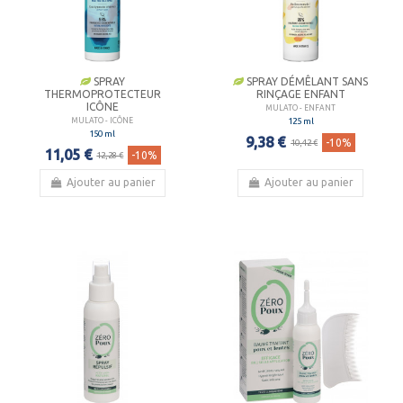
SPRAY
SPRAY DÉMÊLANT SANS
THERMOPROTECTEUR
RINÇAGE ENFANT
ICÔNE
MULATO - ENFANT
125 ml
MULATO - ICÔNE
150 ml
9,38 €
-10%
10,42 €
11,05 €
-10%
12,28 €
Ajouter au panier
Ajouter au panier