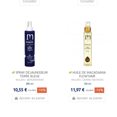
Consulter
Consulter
SPRAY DÉJAUNISSEUR
HUILE DE MACADAMIA
TERRE BLEUE
FLOW'HAIR
MULATO - REPIGMENTANT
MULATO - GAMME TRAITANTE
200 ml
120 ml
10,55 €
11,97 €
-10%
-10%
11,72 €
13,30 €
Ajouter au panier
Ajouter au panier