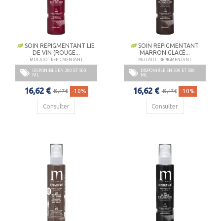
SOIN REPIGMENTANT LIE
SOIN REPIGMENTANT
DE VIN (ROUGE...
MARRON GLACÉ...
MULATO - REPIGMENTANT
MULATO - REPIGMENTANT
DISPONIBLE EN 200 ET 500
DISPONIBLE EN 200 ET 500
ML
ML
16,62 €
16,62 €
-10%
-10%
18,47 €
18,47 €
Consulter
Consulter