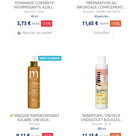
POMMADE COIFFANTE
PRÉPARATION AU
NOURRISSANTE AZALI...
BRONZAGE COMPLÉMENT...
MULATO - AZALI
MULATO - GAMME TRAITANTE
40 ml
60 gelules
5,73 €
11,65 €
-35%
-10%
8,82 €
12,94 €
Ajouter au panier
Consulter
DESTOCKAGE
MASQUE RAFRAICHISSANT
SHAMPOING CHEVEUX
SOLAIRE CHEVEUX...
ONDULÉS ET BOUCLÉS...
MULATO
MULATO - BLIM
200 ml
200 ml
9,11 €
11,15 €
-35%
-10%