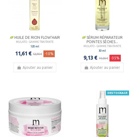
HUILE DE RICIN FLOW'HAIR
SÉRUM RÉPARATEUR
POINTES SÈCHES...
MULATO - GAMME TRAITANTE
120 ml
MULATO - GAMME TRAITANTE
30 ml
11,61 €
-10%
12,90 €
9,13 €
-35%
14,05 €
Ajouter au panier
Ajouter au panier
DESTOCKAGE