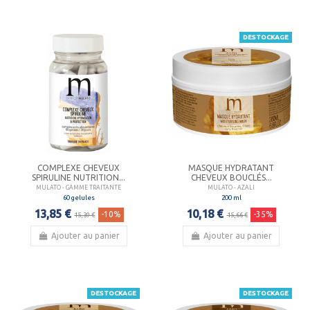
DESTOCKAGE
COMPLEXE CHEVEUX
MASQUE HYDRATANT
SPIRULINE NUTRITION...
CHEVEUX BOUCLÉS...
MULATO - GAMME TRAITANTE
MULATO - AZALI
60 gelules
200 ml
13,85 €
10,18 €
-10%
-35%
15,39 €
15,66 €
Ajouter au panier
Ajouter au panier
DESTOCKAGE
DESTOCKAGE