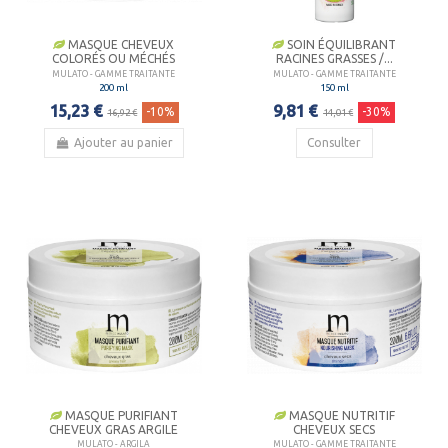
MASQUE CHEVEUX
SOIN ÉQUILIBRANT
COLORÉS OU MÉCHÉS
RACINES GRASSES /...
MULATO - GAMME TRAITANTE
MULATO - GAMME TRAITANTE
200 ml
150 ml
15,23 €
9,81 €
-10%
-30%
16,92 €
14,01 €
Ajouter au panier
Consulter
MASQUE PURIFIANT
MASQUE NUTRITIF
CHEVEUX GRAS ARGILE
CHEVEUX SECS
MULATO - ARGILA
MULATO - GAMME TRAITANTE