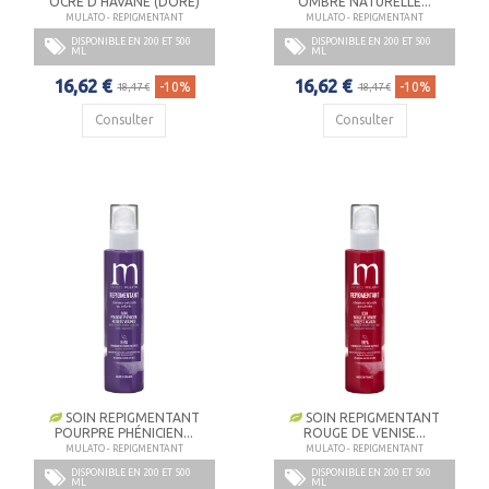
OCRE D'HAVANE (DORÉ)
OMBRE NATURELLE...
MULATO - REPIGMENTANT
MULATO - REPIGMENTANT
DISPONIBLE EN 200 ET 500
DISPONIBLE EN 200 ET 500
ML
ML
16,62 €
16,62 €
-10%
-10%
18,47 €
18,47 €
Consulter
Consulter
SOIN REPIGMENTANT
SOIN REPIGMENTANT
POURPRE PHÉNICIEN...
ROUGE DE VENISE...
MULATO - REPIGMENTANT
MULATO - REPIGMENTANT
DISPONIBLE EN 200 ET 500
DISPONIBLE EN 200 ET 500
ML
ML