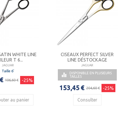
SATIN WHITE LINE
CISEAUX PERFECT SILVER
ILEUR T 6...
LINE DÉSTOCKAGE
JAGUAR
JAGUAR
Taille 6'
DISPONIBLE EN PLUSIEURS

TAILLES
€
-25%
106,60 €
153,45 €
-25%
204,60 €
uter au panier
Consulter