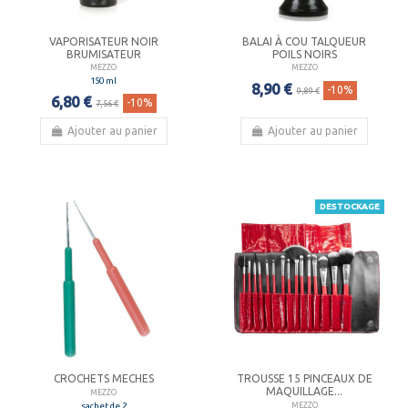
VAPORISATEUR NOIR
BALAI À COU TALQUEUR
BRUMISATEUR
POILS NOIRS
MEZZO
MEZZO
150 ml
8,90 €
-10%
9,89 €
6,80 €
-10%
7,56 €
Ajouter au panier
Ajouter au panier
DESTOCKAGE
CROCHETS MECHES
TROUSSE 15 PINCEAUX DE
MAQUILLAGE...
MEZZO
sachet de 2
MEZZO