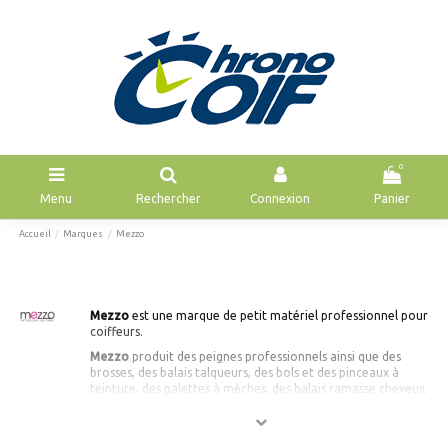
0
Menu
Rechercher
Connexion
Panier
Accueil
Marques
Mezzo
Mezzo
est une marque de petit matériel professionnel pour
coiffeurs.
Mezzo
produit des peignes professionnels ainsi que des
brosses, des balais talqueurs, des bols et des pinceaux à
teinture, des palettes à mèches, des balais ramasse cheveux,
des pinces, des rollers, des vaporisateurs...
Les articles professionnels pour coiffeurs
Mezzo
sont
proposés à un rapport qualité prix imbattable.