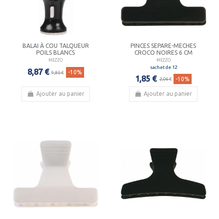
BALAI À COU TALQUEUR
PINCES SEPARE-MECHES
POILS BLANCS
CROCO NOIRES 6 CM
MEZZO
MEZZO
sachet de 12
8,87 €
-10%
9,85 €
1,85 €
-10%
2,06 €
Ajouter au panier
Ajouter au panier