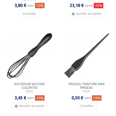
3,80 €
23,18 €
-10%
-30%
4,22 €
33,11 €
Consulter
Ajouter au panier
AGITATEUR SILICONE
PINCEAU TEINTURE MINI
COLORTEK
PINCEAU
MEZZO
MEZZO
3,45 €
0,50 €
-10%
-10%
3,83 €
0,56 €
Ajouter au panier
Consulter