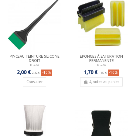
PINCEAU TEINTURE SILICONE
EPONGES À SATURATION
DROIT
PERMANENTE
MEZZO
MEZZO
2,00 €
1,70 €
-10%
-10%
2,22 €
1,89 €
Consulter
Ajouter au panier