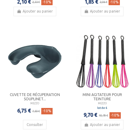
2,10 €
1,85 €
-10%
-10%
2,33 €
2,06 €
Ajouter au panier
Ajouter au panier
CUVETTE DE RÉCUPERATION
MINI AGITATEUR POUR
SOUPLINET...
TEINTURE
MEZZO
MEZZO
lot de 6
6,75 €
-10%
7,50 €
9,70 €
-10%
10,78 €
Consulter
Ajouter au panier