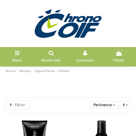
0
Menu
Rechercher
Connexion
Panier
Accueil
Marques
Eugene Perma
Coiffant
Filtrer
Pertinence
9