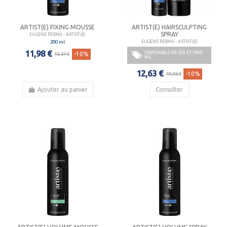
ARTIST(E) FIXING MOUSSE
ARTIST(E) HAIRSCULPTING
SPRAY
EUGENE PERMA - ARTIST(E)
200 ml
EUGENE PERMA - ARTIST(E)
11,98 €
DISPONIBLE EN 200 ET 1000
-10%
13,31 €
ML
12,63 €
-10%
14,03 €
Ajouter au panier
Consulter