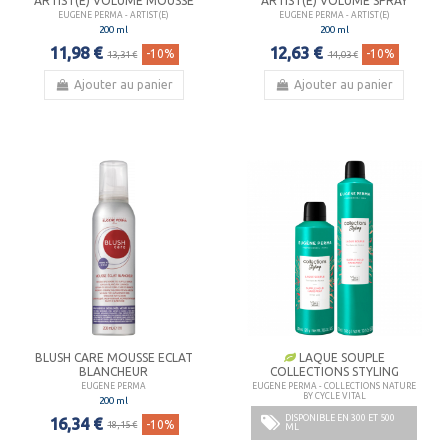
ARTIST(E) VOLUME MOUSSE
ARTIST(E) VOLUME SPRAY
EUGENE PERMA - ARTIST(E)
EUGENE PERMA - ARTIST(E)
200 ml
200 ml
11,98 €
12,63 €
-10%
-10%
13,31 €
14,03 €
Ajouter au panier
Ajouter au panier
BLUSH CARE MOUSSE ECLAT
LAQUE SOUPLE
BLANCHEUR
COLLECTIONS STYLING
EUGENE PERMA
EUGENE PERMA - COLLECTIONS NATURE
BY CYCLE VITAL
200 ml
DISPONIBLE EN 300 ET 500
16,34 €
-10%
18,15 €
ML