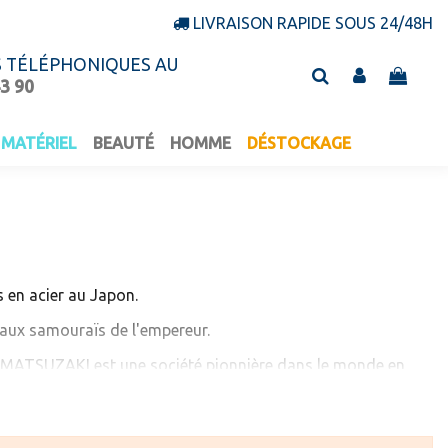
LIVRAISON RAPIDE SOUS 24/48H
S TÉLÉPHONIQUES AU
43 90
MATÉRIEL
BEAUTÉ
HOMME
DÉSTOCKAGE
 en acier
au Japon.
 aux
samouraïs de l'empereur.
ui, MATSUZAKI est une société pionnière dans le monde en
s matériaux de leurs ciseaux.
feurs des troubles musculo-squelettiques.