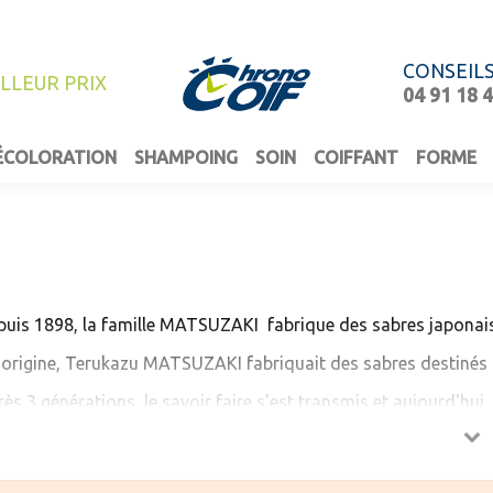
CONSEIL
ILLEUR PRIX
04 91 18 
ÉCOLORATION
SHAMPOING
SOIN
COIFFANT
FORME
puis 1898, la famille MATSUZAKI fabrique des sabres japonais
l’origine, Terukazu MATSUZAKI fabriquait des sabres destinés
ès 3 générations, le savoir faire s'est transmis et aujourd'h
mes d’innovation et de qualité tant dans la forme que dans le
vetés, anti-fatigue, les ciseaux MATSUZAKI protègent les coif