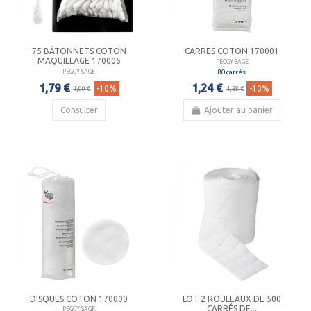
75 BÂTONNETS COTON
CARRES COTON 170001
MAQUILLAGE 170005
PEGGY SAGE
80 carrés
PEGGY SAGE
1,24 €
1,79 €
-10%
-10%
1,38 €
1,99 €
Consulter
Ajouter au panier
DISQUES COTON 170000
LOT 2 ROULEAUX DE 500
CARRÉS DE...
PEGGY SAGE