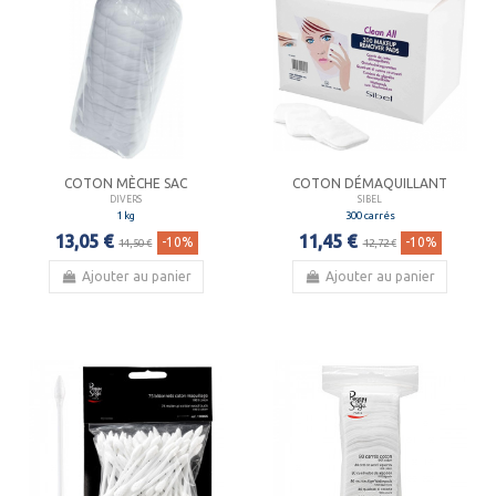
COTON MÈCHE SAC
COTON DÉMAQUILLANT
DIVERS
SIBEL
1 kg
300 carrés
13,05 €
11,45 €
-10%
-10%
14,50 €
12,72 €
Ajouter au panier
Ajouter au panier