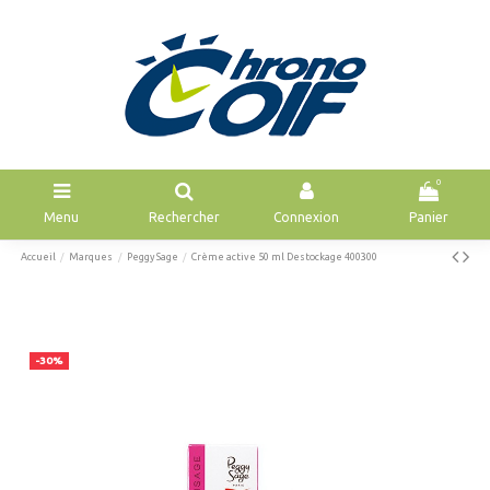
0
Menu
Rechercher
Connexion
Panier
Accueil
Marques
Peggy Sage
Crème active 50 ml Destockage 400300
-30%