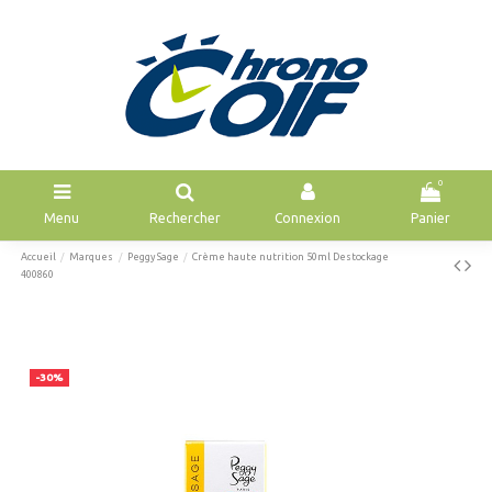
0
Menu
Rechercher
Connexion
Panier
Accueil
Marques
Peggy Sage
Crème haute nutrition 50ml Destockage
400860
-30%