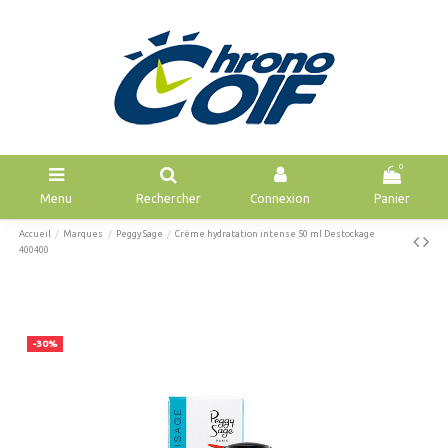
0
Menu
Rechercher
Connexion
Panier
Accueil
Marques
Peggy Sage
Crème hydratation intense 50 ml Destockage
400400
-30%