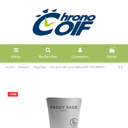
0
Menu
Rechercher
Connexion
Panier
Accueil
Marques
Peggy Sage
Soin anti-rides yeux Splendilift 15ml 408310
-10%