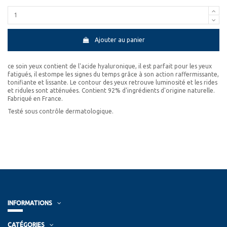
Ajouter au panier
ce soin yeux contient de l'acide hyaluronique, il est parfait pour les yeux
fatigués, il estompe les signes du temps grâce à son action raffermissante,
tonifiante et lissante. Le contour des yeux retrouve luminosité et les rides
et ridules sont atténuées. Contient 92% d'ingrédients d'origine naturelle.
Fabriqué en France.
Testé sous contrôle dermatologique.
INFORMATIONS
CATÉGORIES