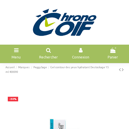
0
Menu
Rechercher
Connexion
Panier
Accueil
Marques
Peggy Sage
Gel contour des yeux hydratant Destockage 15
ml 400090
-30%