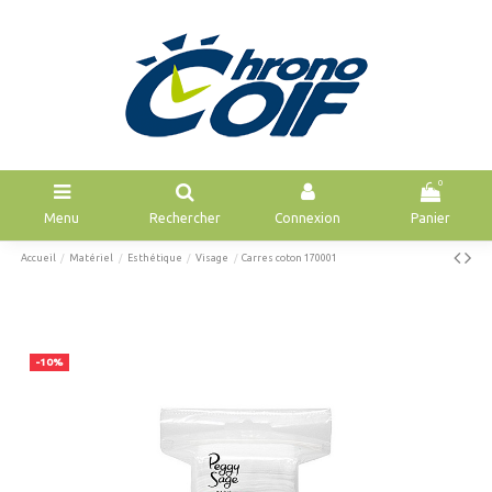
0
Menu
Rechercher
Connexion
Panier
Accueil
Matériel
Esthétique
Visage
Carres coton 170001
-10%