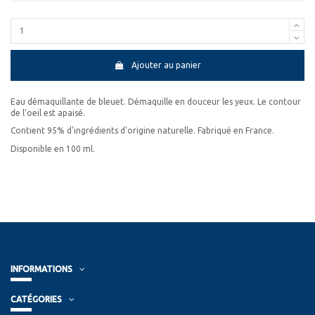
Ajouter au panier
Eau démaquillante de bleuet. Démaquille en douceur les yeux. Le contour
de l'oeil est apaisé.
Contient 95% d'ingrédients d'origine naturelle. Fabriqué en France.
Disponible en 100 ml.
INFORMATIONS
CATÉGORIES