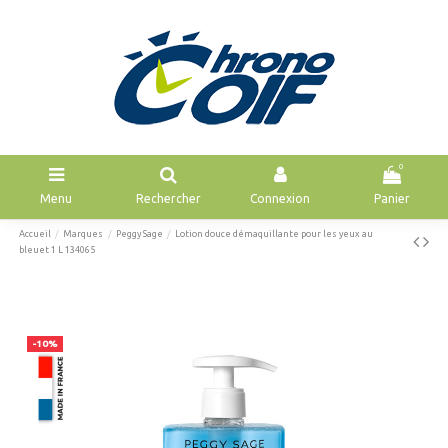
0
Menu
Rechercher
Connexion
Panier
Accueil
Marques
Peggy Sage
Lotion douce démaquillante pour les yeux au
bleuet 1 L 134065
-10%