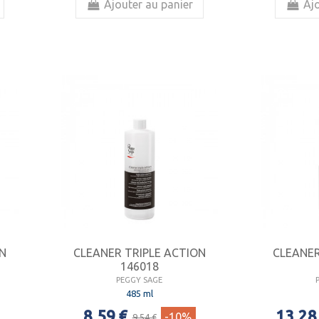
Ajouter au panier
Ajo
ON
CLEANER TRIPLE ACTION
CLEANER
146018
PEGGY SAGE
485 ml
8,59 €
13,28
-10%
9,54 €