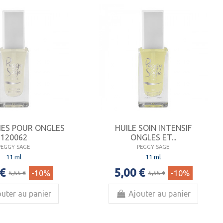
IES POUR ONGLES
HUILE SOIN INTENSIF
120062
ONGLES ET...
PEGGY SAGE
PEGGY SAGE
11 ml
11 ml
 €
5,00 €
-10%
-10%
5,55 €
5,55 €
uter au panier
Ajouter au panier