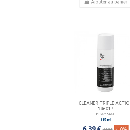
Ajouter au panier
CLEANER TRIPLE ACTI
146017
PEGGY SAGE
115 ml
6,39 €
-10%
7,10 €