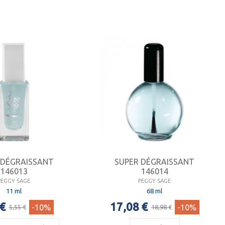
 DÉGRAISSANT
SUPER DÉGRAISSANT
146013
146014
PEGGY SAGE
PEGGY SAGE
11 ml
68 ml
 €
17,08 €
-10%
-10%
5,55 €
18,98 €