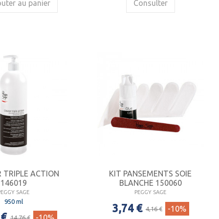
uter au panier
Consulter
 TRIPLE ACTION
KIT PANSEMENTS SOIE
146019
BLANCHE 150060
PEGGY SAGE
PEGGY SAGE
950 ml
3,74 €
-10%
4,16 €
 €
-10%
14,76 €