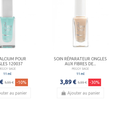
CALCIUM POUR
SOIN RÉPARATEUR ONGLES
LES 120037
AUX FIBRES DE...
PEGGY SAGE
PEGGY SAGE
11 ml
11 ml
 €
3,89 €
-10%
-30%
5,55 €
5,55 €
uter au panier
Ajouter au panier