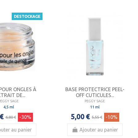
DESTOCKAGE
POUR ONGLES À
BASE PROTECTRICE PEEL-
XTRAIT DE...
OFF CUTICULES...
PEGGY SAGE
PEGGY SAGE
4,5 ml
11 ml
 €
5,00 €
-30%
-10%
6,80 €
5,55 €
uter au panier
Ajouter au panier