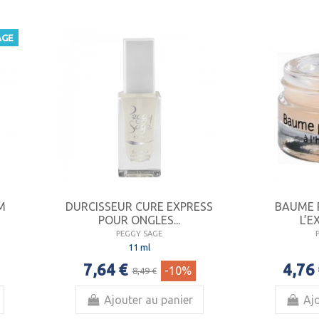
AGE
M
DURCISSEUR CURE EXPRESS
BAUME 
POUR ONGLES...
L’E
PEGGY SAGE
11 ml
7,64 €
4,76
-10%
8,49 €
Ajouter au panier
Ajo