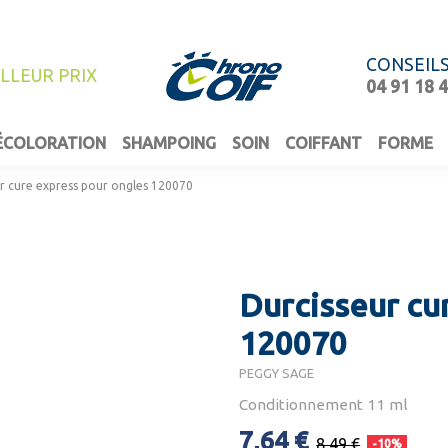
CONSEIL
ILLEUR PRIX
04 91 18 
ÉCOLORATION
SHAMPOING
SOIN
COIFFANT
FORME
r cure express pour ongles 120070
Durcisseur cu
120070
PEGGY SAGE
Conditionnement 11 ml
7,64 €
8,49 €
-10%