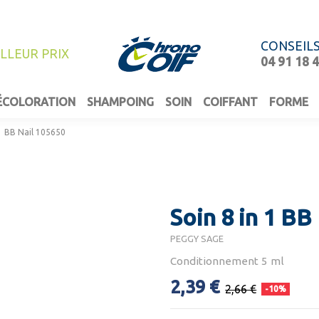
CONSEIL
ILLEUR PRIX
04 91 18 
ÉCOLORATION
SHAMPOING
SOIN
COIFFANT
FORME
 1 BB Nail 105650
Soin 8 in 1 BB
PEGGY SAGE
Conditionnement 5 ml
2,39 €
2,66 €
-10%