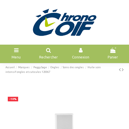
0
Menu
Rechercher
Connexion
Panier
Accueil
Marques
Peggy Sage
Ongles
Soins des ongles
Huile soin
intensif ongles et cuticules 120067
-10%