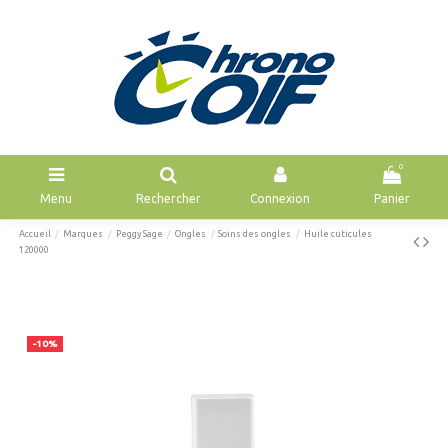
0
Menu
Rechercher
Connexion
Panier
Accueil
Marques
Peggy Sage
Ongles
Soins des ongles
Huile cuticules
120000
-10%