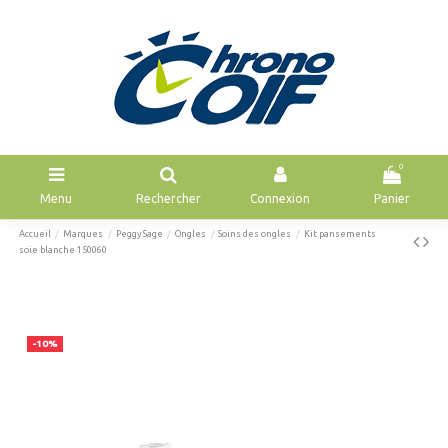
0
Menu
Rechercher
Connexion
Panier
Accueil
Marques
Peggy Sage
Ongles
Soins des ongles
Kit pansements
soie blanche 150060
-10%