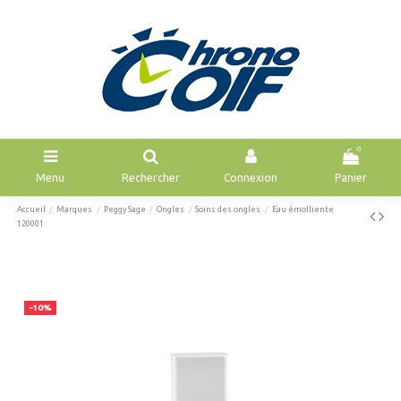
0
Menu
Rechercher
Connexion
Panier
Accueil
Marques
Peggy Sage
Ongles
Soins des ongles
Eau émolliente
120001
-10%