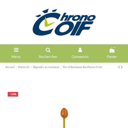
0
Menu
Rechercher
Connexion
Panier
Accueil
Matériel
Bigoudis et rouleaux
Pics A Rouleaux Renforces 9 cm
-10%