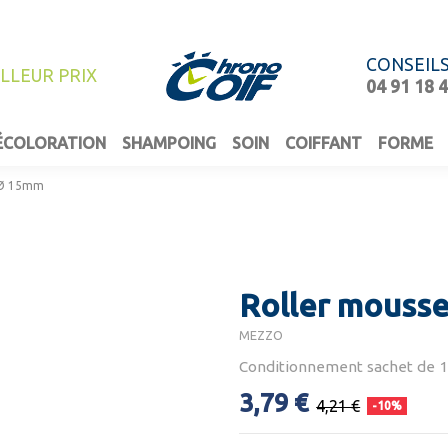
CONSEIL
ILLEUR PRIX
04 91 18 
ÉCOLORATION
SHAMPOING
SOIN
COIFFANT
FORME
m Ø 15mm
Roller mousse
MEZZO
Conditionnement sachet de 
3,79 €
4,21 €
-10%