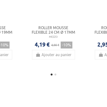
SSE
ROLLER MOUSSE
RO
 Ø 19MM
FLEXIBLE 24 CM Ø 17MM
FLEXIB
MEZZO
4,19 €
2,9
-10%
-10%
4,66 €
anier
Ajouter au panier
A