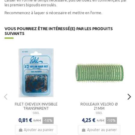
Laisser en forme le temps nécessaire, puis déroulez en commençant par
les premiers bigoudis enroulés.
Recommencez à laquer si nécessaire et mettre en forme.
VOUS POURRIEZ ÊTRE INTÉRESSÉ(E) PAR LES PRODUITS
SUIVANTS
FILET CHEVEUX INVISIBLE
ROULEAUX VELCRO Ø
TRANSPARENT
21MM
SIBEL
SIBEL
0,81 €
4,25 €
-10%
-10%
0,90 €
4,72 €
Ajouter au panier
Ajouter au panier