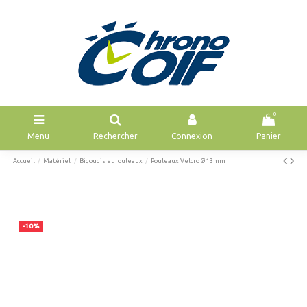
0
Menu
Rechercher
Connexion
Panier
Accueil
Matériel
Bigoudis et rouleaux
Rouleaux Velcro Ø 13mm
-10%