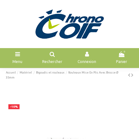
0
Menu
Rechercher
Connexion
Panier
Accueil
Matériel
Bigoudis et rouleaux
Rouleaux Mise En Plis Avec Brosse Ø
35mm
-10%