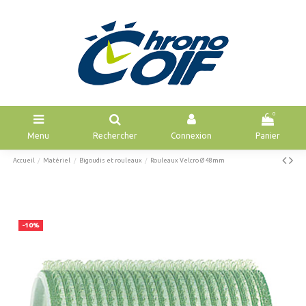
0
Menu
Rechercher
Connexion
Panier
Accueil
Matériel
Bigoudis et rouleaux
Rouleaux Velcro Ø 48mm
-10%