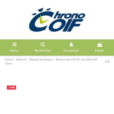
0
Menu
Rechercher
Connexion
Panier
Accueil
Matériel
Bigoudis et rouleaux
Rouleaux Mise En Plis Avec Brosse Ø
12mm
-10%