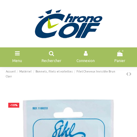
0
Menu
Rechercher
Connexion
Panier
Accueil
Matériel
Bonnets, filets et voilettes
Filet Cheveux Invisible Brun
Clair
-10%