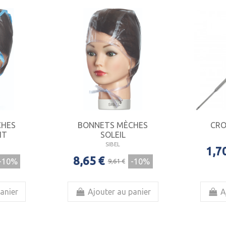
CHES
BONNETS MÈCHES
CRO
IT
SOLEIL
SIBEL
1,7
8,65 €
-10%
-10%
9,61 €
anier
Ajouter au panier
A