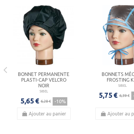
BONNET PERMANENTE
BONNETS MÈ
PLASTI-CAP VELCRO
FROSTING K
NOIR
SIBEL
SIBEL
5,75 €
6,39 €
5,65 €
-10%
6,28 €
Ajouter au panier
Ajouter au p