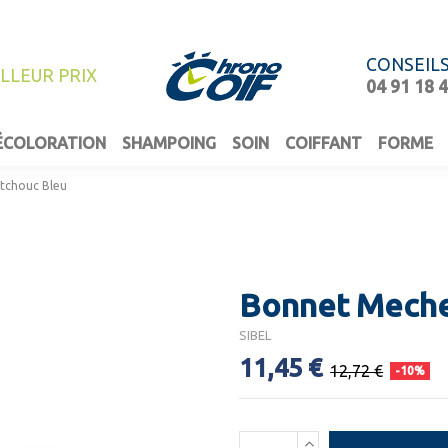
CONSEIL
ILLEUR PRIX
04 91 18 
ÉCOLORATION
SHAMPOING
SOIN
COIFFANT
FORME
tchouc Bleu
Bonnet Meche
SIBEL
11,45 €
12,72 €
-10%