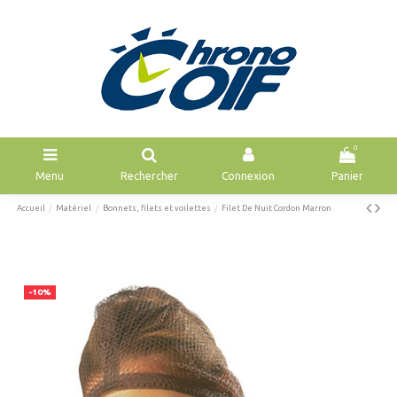
0
Menu
Rechercher
Connexion
Panier
Accueil
Matériel
Bonnets, filets et voilettes
Filet De Nuit Cordon Marron
-10%