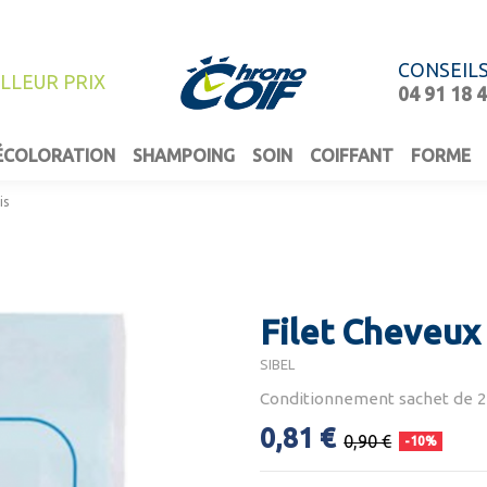
CONSEIL
ILLEUR PRIX
04 91 18 
ÉCOLORATION
SHAMPOING
SOIN
COIFFANT
FORME
is
Filet Cheveux 
SIBEL
Conditionnement sachet de 2
0,81 €
0,90 €
-10%