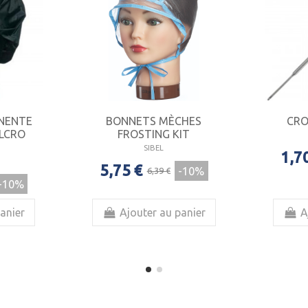
NENTE
BONNETS MÈCHES
CRO
ELCRO
FROSTING KIT
SIBEL
1,7
5,75 €
-10%
6,39 €
-10%
anier
Ajouter au panier
A