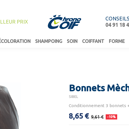
CONSEIL
ILLEUR PRIX
04 91 18 
ÉCOLORATION
SHAMPOING
SOIN
COIFFANT
FORME
Bonnets Mèche
SIBEL
Conditionnement 3 bonnets +
8,65 €
9,61 €
-10%