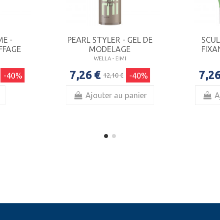
E -
PEARL STYLER - GEL DE
SCUL
FFAGE
MODELAGE
FIXA
WELLA - EIMI
7,26 €
7,26
-40%
-40%
12,10 €
Ajouter au panier
A