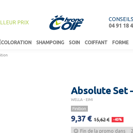
CONSEIL
ILLEUR PRIX
04 91 18 
ÉCOLORATION
SHAMPOING
SOIN
COIFFANT
FORME
ition
Absolute Set -
WELLA - EIMI
Finition
9,37 €
15,62 €
-40%
Fin de la promo dans