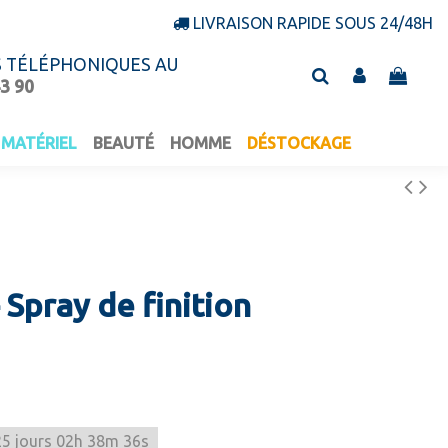
LIVRAISON RAPIDE SOUS 24/48H
S TÉLÉPHONIQUES AU
43 90
MATÉRIEL
BEAUTÉ
HOMME
DÉSTOCKAGE
 Spray de finition
25
jours
02
h
38
m
36
s