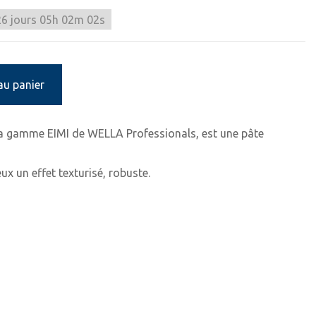
26
jours
05
h
02
m
02
s
au panier
a gamme EIMI de WELLA Professionals, est une pâte
ux un effet texturisé, robuste.