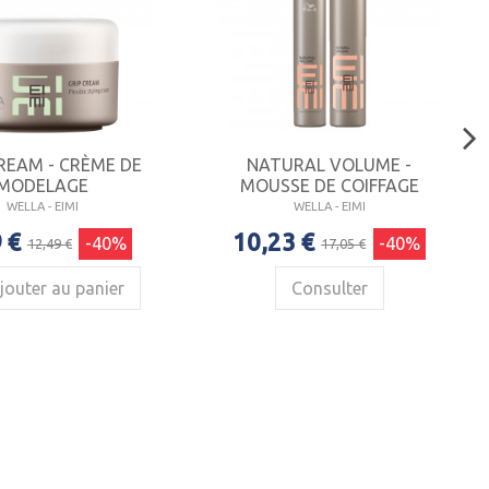
REAM - CRÈME DE
NATURAL VOLUME -
MODELAGE
MOUSSE DE COIFFAGE
WELLA - EIMI
WELLA - EIMI
 €
10,23 €
-40%
-40%
12,49 €
17,05 €
jouter au panier
Consulter