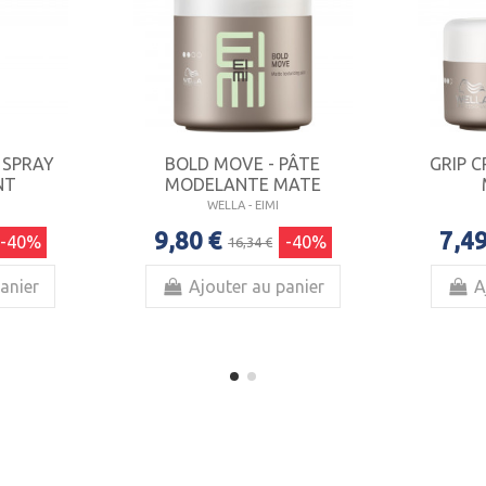
 SPRAY
BOLD MOVE - PÂTE
GRIP C
NT
MODELANTE MATE
WELLA - EIMI
9,80 €
7,49
-40%
-40%
16,34 €
anier
Ajouter au panier
A