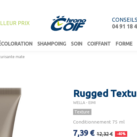
CONSEIL
ILLEUR PRIX
04 91 18 
ÉCOLORATION
SHAMPOING
SOIN
COIFFANT
FORME
turisante mate
Rugged Textur
WELLA - EIMI
Texture
Conditionnement 75 ml
7,39 €
12,32 €
-40%