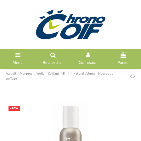
0
Menu
Rechercher
Connexion
Panier
Accueil
Marques
Wella
Coiffant
Eimi
Natural Volume - Mousse de
coiffage
-40%