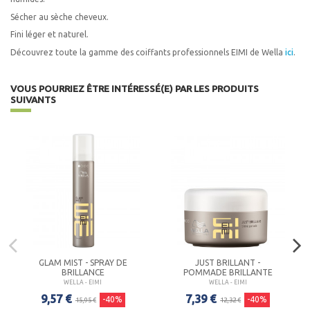
Sécher au sèche cheveux.
Fini léger et naturel.
Découvrez toute la gamme des coiffants professionnels EIMI de Wella
ici
.
VOUS POURRIEZ ÊTRE INTÉRESSÉ(E) PAR LES PRODUITS
SUIVANTS
GLAM MIST - SPRAY DE
JUST BRILLANT -
BRILLANCE
POMMADE BRILLANTE
WELLA - EIMI
WELLA - EIMI
9,57 €
7,39 €
-40%
-40%
15,95 €
12,32 €