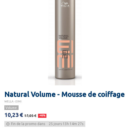
Natural Volume - Mousse de coiffage
WELLA - EIMI
Volume
10,23 €
17,05 €
-40%
Fin de la promo dans
25
jours
13
h
14
m
26
s