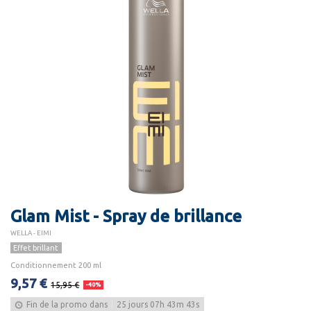
Glam Mist - Spray de brillance
WELLA - EIMI
Effet brillant
Conditionnement 200 ml
9,57 €
15,95 €
-40%
Fin de la promo dans
25
jours
07
h
43
m
42
s