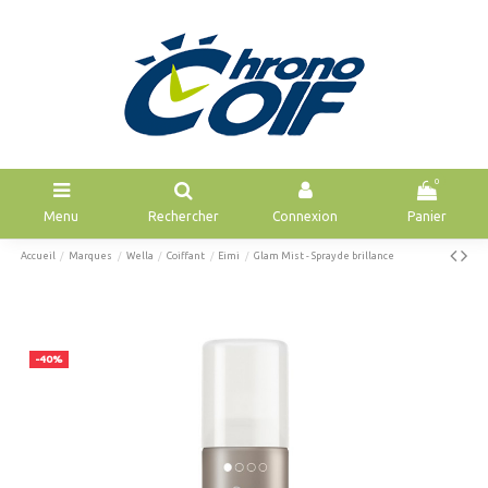
0
Menu
Rechercher
Connexion
Panier
Accueil
Marques
Wella
Coiffant
Eimi
Glam Mist - Spray de brillance
-40%