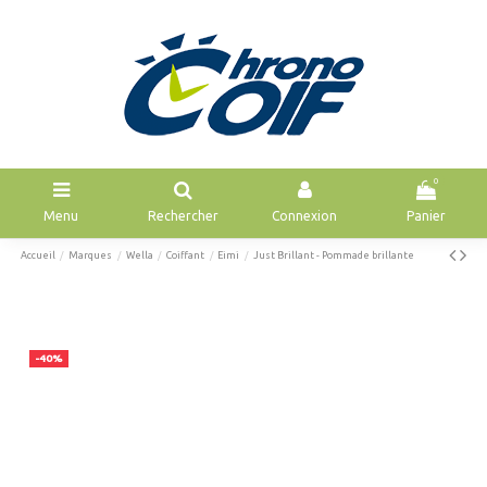
0
Menu
Rechercher
Connexion
Panier
Accueil
Marques
Wella
Coiffant
Eimi
Just Brillant - Pommade brillante
-40%