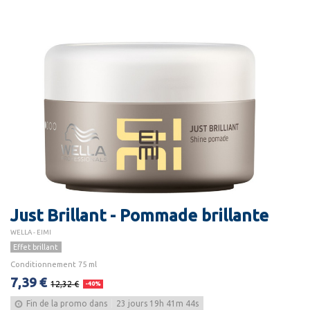
Just Brillant - Pommade brillante
WELLA - EIMI
Effet brillant
Conditionnement 75 ml
7,39 €
12,32 €
-40%
Fin de la promo dans
23
jours
19
h
41
m
43
s