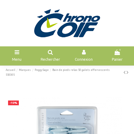
0
Menu
Rechercher
Connexion
Panier
Accueil
Marques
Peggy Sage
Bain de pieds relax 50 galets effervescents
550305
-10%