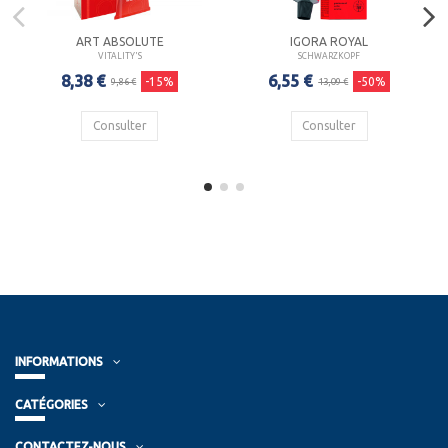
ART ABSOLUTE
IGORA ROYAL
VITALITY'S
SCHWARZKOPF
8,38 €
6,55 €
-15%
-50%
9,86 €
13,09 €
Consulter
Consulter
INFORMATIONS
CATÉGORIES
CONTACTEZ-NOUS