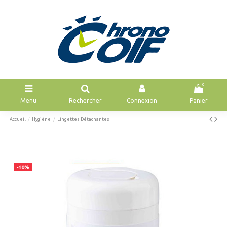
0
Menu
Rechercher
Connexion
Panier
Accueil
Hygiène
Lingettes Détachantes
-10%