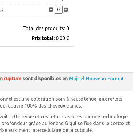
ré
dré Irisé
Total des produits:
0
ré Cendré
Prix ​​total:
0.00 €
En rupture
air Leger Cendré
ir Cendré
En rupture
lacé Doré
n rupture
sont disponibles en
Majirel Nouveau Format
ionnel est une coloration soin à haute tenue, aux reflets
t qui couvre 100% des cheveux blancs.
 voit cette tenue et ces reflets assurés par une technologie
n profondeur grâce au ionène G qui se fixe dans le cortex et
 fixe au ciment intercellulaire de la cuticule.