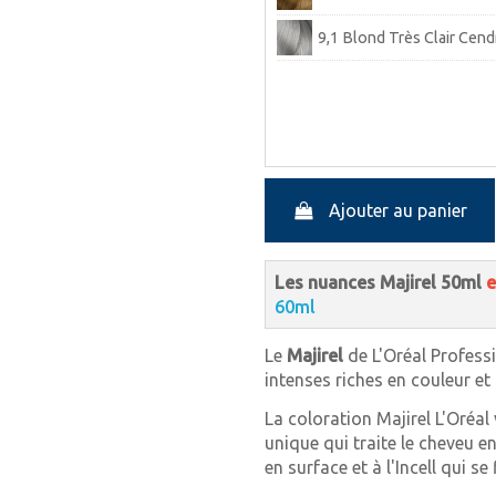
9,1 Blond Très Clair Cend
9,12 Blond Très Clair Cen
9,31 Blond Très Clair Do
10,01 Blond Très Très Cl
Ajouter au panier
10,1 Blond Très Très Cla
10,13 Blond Très Clair G
Les nuances Majirel 50ml
e
60ml
Le
Majirel
de L'Oréal Profess
intenses riches en couleur e
La coloration Majirel L'Oréal
unique qui traite le cheveu e
en surface et à l'Incell qui se