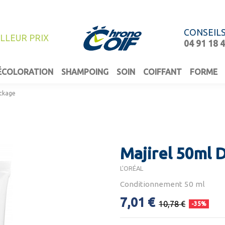
CONSEIL
ILLEUR PRIX
04 91 18 
ÉCOLORATION
SHAMPOING
SOIN
COIFFANT
FORME
ockage
Majirel 50ml 
L'ORÉAL
Conditionnement 50 ml
7,01 €
10,78 €
-35%