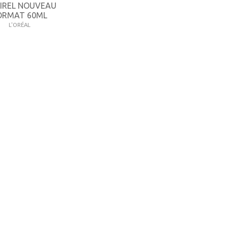
IREL NOUVEAU
ORMAT 60ML
L'ORÉAL
7 €
-14%
11,83 €
Consulter
CONTACTEZ-NOUS