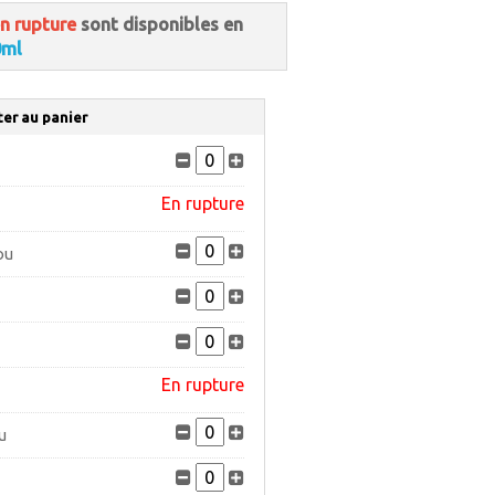
n rupture
sont disponibles en
0ml
ter au panier
En rupture
ou
En rupture
u