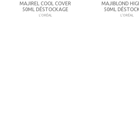
MAJIREL COOL COVER
MAJIBLOND HIG
50ML DÉSTOCKAGE
50ML DÉSTOC
L'ORÉAL
L'ORÉAL
7,15 €
7,66 €
-35%
11,00 €
11,78 €
Consulter
Consulter
INFORMATIONS