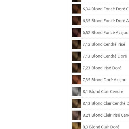
6,34 Blond Foncé Doré C
6,35 Blond Foncé Doré A
6,52 Blond Foncé Acajou 
7,12 Blond Cendré Irisé
7,13 Blond Cendré Doré
7,23 Blond Irisé Doré
7,35 Blond Doré Acajou
8,1 Blond Clair Cendré
8,13 Blond Clair Cendré 
8,21 Blond Clair Irisé Cen
8,3 Blond Clair Doré