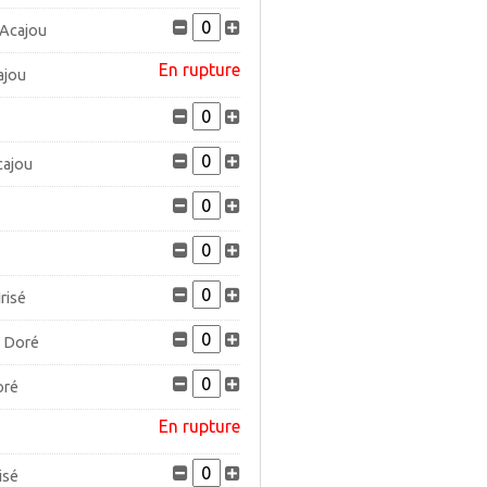
 Acajou
En rupture
ajou
cajou
risé
é Doré
oré
En rupture
isé