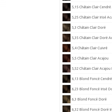
5,15 Châtain Clair Cendré
5,25 Châtain Clair Irisé Ac
5,3 Châtain Clair Doré
5,35 Châtain Clair Doré A
5,4 Châtain Clair Cuivré
5,5 Châtain Clair Acajou
5,52 Châtain Clair Acajou I
6,13 Blond Foncé Cendr
6,23 Blond Foncé Irisé D
6,3 Blond Foncé Doré
6,32 Blond Foncé Doré Ir