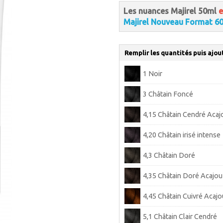
Les nuances Majirel 50ml
e
Majirel Nouveau Format 6
Remplir les quantités puis ajou
1 Noir
3 Châtain Foncé
4,15 Châtain Cendré Acaj
4,20 Châtain irisé intense
4,3 Châtain Doré
4,35 Châtain Doré Acajou
4,45 Châtain Cuivré Acajo
5,1 Châtain Clair Cendré