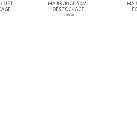
H LIFT
MAJIROUGE 50ML
MAJ
KAGE
DÉSTOCKAGE
F
L'ORÉAL
8,51 €
10,1
-35%
-35%
13,09 €
Consulter
CATÉGORIES