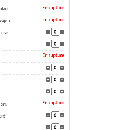
En rupture
uivré
En rupture
cajou
Irisé
En rupture
En rupture
Doré
dré