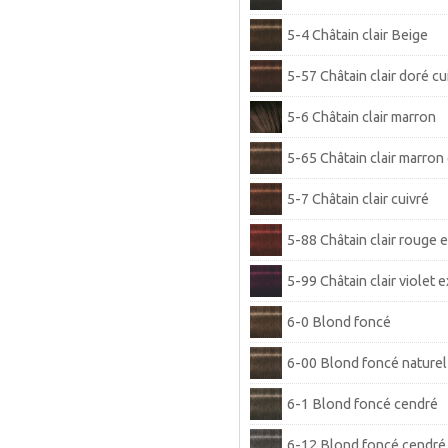
5-4 Châtain clair Beige
5-57 Châtain clair doré cu
5-6 Châtain clair marron
5-65 Châtain clair marron
5-7 Châtain clair cuivré
5-88 Châtain clair rouge e
5-99 Châtain clair violet e
6-0 Blond foncé
6-00 Blond foncé naturel
6-1 Blond foncé cendré
6-12 Blond foncé cendré