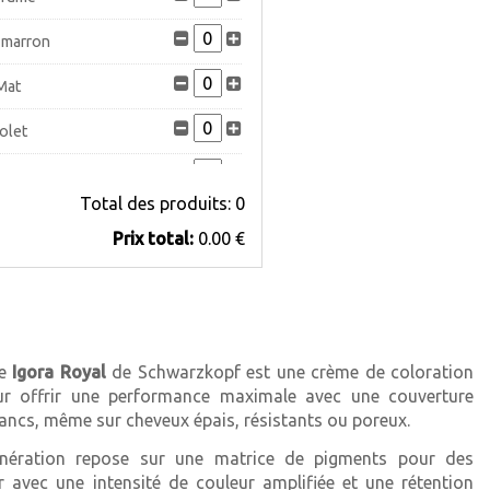
 marron
Mat
olet
endré
Total des produits:
0
Prix ​​total:
0.00 €
marron
le
Igora Royal
de Schwarzkopf est une crème de coloration
r offrir une performance maximale avec une couverture
 mat
ancs, même sur cheveux épais, résistants ou poreux.
 doré
énération repose sur une matrice de pigments pour des
er avec une intensité de couleur amplifiée et une rétention
 rouge