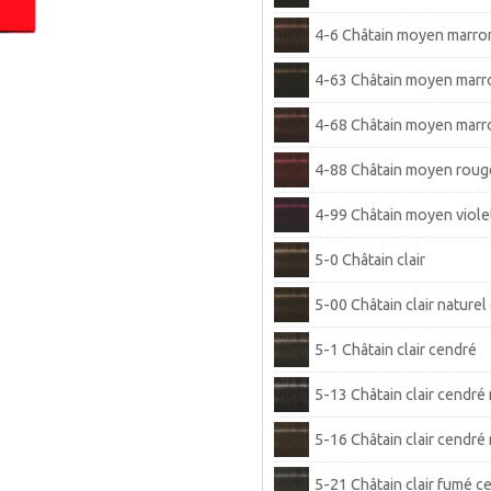
4-6 Châtain moyen marro
4-63 Châtain moyen marr
4-68 Châtain moyen marr
4-88 Châtain moyen roug
4-99 Châtain moyen viole
5-0 Châtain clair
5-00 Châtain clair naturel
5-1 Châtain clair cendré
5-13 Châtain clair cendré
5-16 Châtain clair cendré
5-21 Châtain clair fumé c