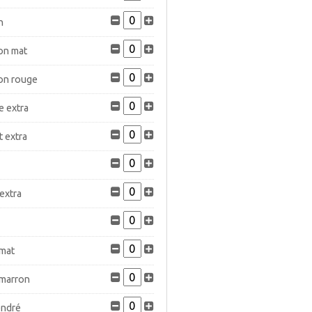
n
on mat
on rouge
e extra
t extra
 extra
 mat
 marron
endré