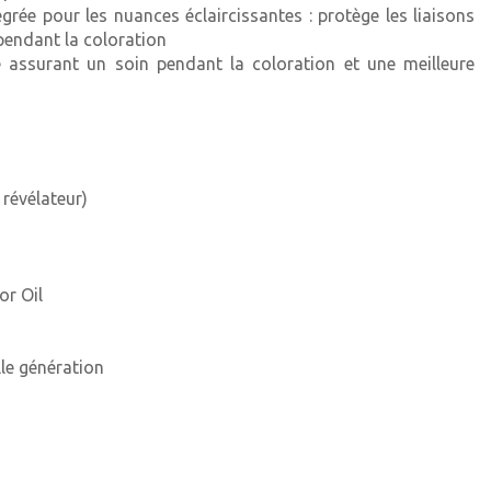
grée pour les nuances éclaircissantes : protège les liaisons
 pendant la coloration
rouge
le assurant un soin pendant la coloration et une meilleure
xtra
uivré
n doré
 révélateur)
 marron
extra
or Oil
xtra
le génération
xtra