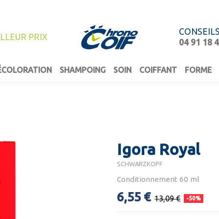
CONSEIL
ILLEUR PRIX
04 91 18 
ÉCOLORATION
SHAMPOING
SOIN
COIFFANT
FORME
Igora Royal
SCHWARZKOPF
Conditionnement 60 ml
6,55 €
13,09 €
-50%