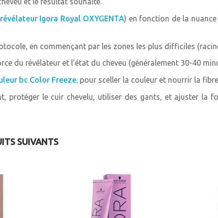
heveu et le résultat souhaité.
8-19 Blond clair cendré v
révélateur Igora Royal OXYGENTA
) en fonction de la nuance 
8-21 Blond clair fumé ce
8-4 Blond clair Beige
otocole, en commençant par les zones les plus difficiles (racin
orce du révélateur et l’état du cheveu (généralement 30-40 minu
8-46 Blond clair beige m
leur bc Color Freeze
. pour sceller la couleur et nourrir la fibre
8-65 Blond clair marron 
 protéger le cuir chevelu, utiliser des gants, et ajuster la f
8-77 Blond clair cuivré ex
9,5-1 Blond pastel argen
UITS SUIVANTS
9,5-22 Blond pastel fumé
9,5-29 Blond pastel lava
9,5-31 Blond pastel men
9,5-4 Blond pastel Beige