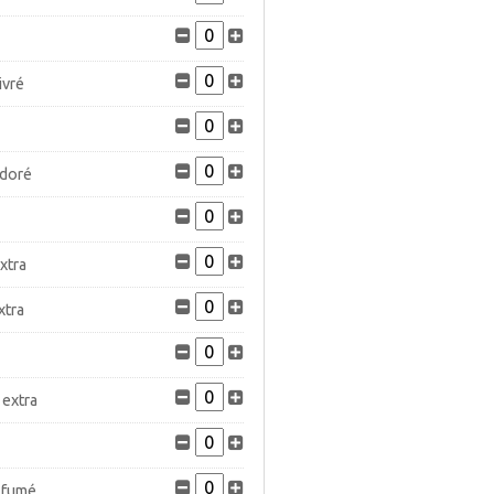
ivré
 doré
xtra
xtra
 extra
 fumé