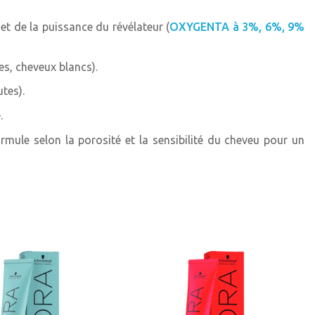
iolet
et de la puissance du révélateur (
OXYGENTA à 3%, 6%, 9%
ndré
es, cheveux blancs).
tes).
arron
.
doré
ormule selon la porosité et la sensibilité du cheveu pour un
tra
té
 extra
nde
the