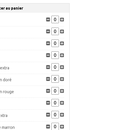
ter au panier
extra
n doré
on rouge
xtra
e marron