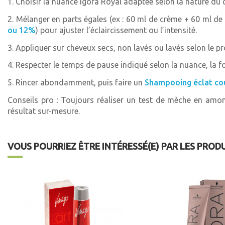
1. Choisir la nuance Igora Royal adaptée selon la nature du c
2. Mélanger en parts égales (ex : 60 ml de crème + 60 ml de
ou 12%
) pour ajuster l’éclaircissement ou l’intensité.
3. Appliquer sur cheveux secs, non lavés ou lavés selon le pr
4. Respecter le temps de pause indiqué selon la nuance, la f
5. Rincer abondamment, puis faire un
Shampooing éclat cou
Conseils pro : Toujours réaliser un test de mèche en amont,
résultat sur-mesure.
VOUS POURRIEZ ÊTRE INTÉRESSÉ(E) PAR LES PROD