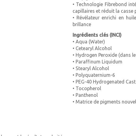
7-42 blond moyen fumé
• Technologie Fibrebond inté
capillaires et réduit la casse
7-48 blond moyen beige 
• Révélateur enrichi en hui
brillance
7-55 Blond moyen doré e
Ingrédients clés (INCI)
7-57 Blond moyen doré c
• Aqua (Water)
• Cetearyl Alcohol
7-65 Blond moyen marro
• Hydrogen Peroxide (dans le
• Paraffinum Liquidum
7-76 Blond moyen cuivré
• Stearyl Alcohol
• Polyquaternium-6
7-77 Blond moyen cuivré 
• PEG-40 Hydrogenated Cast
8-0 Blond clair
• Tocopherol
• Panthenol
8-00 Blond clair naturel e
• Matrice de pigments nouvel
8-1 Blond clair cendré
8-11 Blond clair cendré e