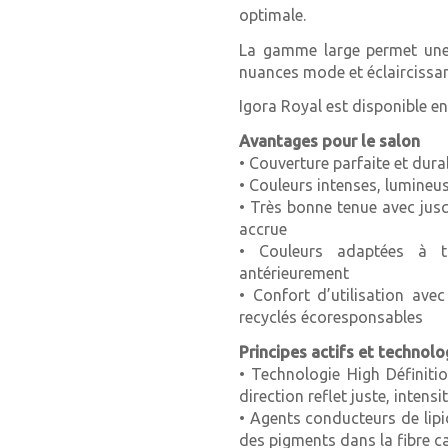
optimale.
6-77 Blond foncé cuivré 
La gamme large permet une c
nuances mode et éclaircissan
6-88 Blond foncé rouge e
Igora Royal est disponible e
6-99 Blond foncé violet e
Avantages pour le salon
• Couverture parfaite et du
7-0 Blond moyen
• Couleurs intenses, lumineus
7-00 Blond moyen naturel
• Très bonne tenue avec jus
accrue
7-1 Blond moyen cendré
• Couleurs adaptées à t
antérieurement
7-13 Blond Moyen Cendr
• Confort d’utilisation ave
recyclés écoresponsables
7-21 Blond moyen fumé 
Principes actifs et technolo
7-24 Blond moyen fumé 
• Technologie High Définiti
direction reflet juste, intensi
7-4 Blond Beige
• Agents conducteurs de lipi
des pigments dans la fibre ca