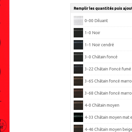
Remplir les quantités puis ajou
0-00 Diluant
1-0 Noir
1-1 Noir cendré
3-0 Châtain foncé
3-22 Châtain Foncé fumé 
3-65 Châtain foncé marro
3-68 Châtain foncé marr
4-0 Châtain moyen
4-33 Châtain moyen mat e
4-46 Châtain moyen beig