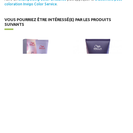
6/05 Blond Foncé Naturel Acajou
coloration Invigo Color Service
.
6/3 Blond Foncé Doré
VOUS POURRIEZ ÊTRE INTÉRESSÉ(E) PAR LES PRODUITS
SUIVANTS
6/35 Blond foncé doré acajou
6/37 Blond fonce dore marron
6/4 Blond Foncé Cuivré
6/47 Blond Foncé Cuivré Marron
6/7 Blond Foncé Marron
6/71 Blond Foncé Marron Cendré
ILLUMINA COLOR
INVIGO SERVICE CRÈME
PROTECTION PEAU
6/75 Blond Foncé Marron Acajou
WELLA
WELLA - CARE
13,27 €
-10%
14,74 €
12,53 €
-10%
13,92 €
6/77 Blond Foncé Marron Intense
Consulter
Ajouter au panier
66/03 Blond foncé intense naturel doré