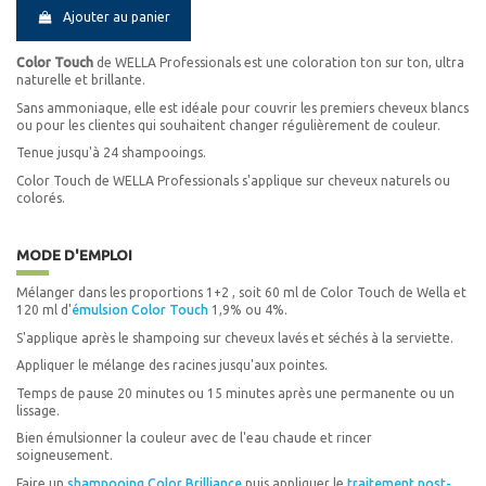
5/5 Chatain Clair Acajou
Ajouter au panier
5/71 Chatain Clair Marron Cendré
Color Touch
de WELLA Professionals est une coloration ton sur ton, ultra
naturelle et brillante.
5/73 Chatain Clair Marron Doré
Sans ammoniaque, elle est idéale pour couvrir les premiers cheveux blancs
ou pour les clientes qui souhaitent changer régulièrement de couleur.
5/97 Châtain Clair Fumé Marron
Tenue jusqu'à 24 shampooings.
55/04 Châtain clair intense naturel cuivré
Color Touch de WELLA Professionals s'applique sur cheveux naturels ou
colorés.
55/05 Châtain clair intense naturel acajou
MODE D'EMPLOI
55/06 Châtain clair intense naturel violine
Mélanger dans les proportions 1+2 , soit 60 ml de Color Touch de Wella et
120 ml d'
émulsion Color Touch
1,9% ou 4%.
55/07 Châtain clair intense naturel marron
S'applique après le shampoing sur cheveux lavés et séchés à la serviette.
55/54 Châtain Clair Acajou Cuivré intense
Appliquer le mélange des racines jusqu'aux pointes.
Temps de pause 20 minutes ou 15 minutes après une permanente ou un
55/65 Chatain Clair Violine Acajou Intense
lissage.
Bien émulsionner la couleur avec de l'eau chaude et rincer
6/0 Blond Foncé Naturel
soigneusement.
Faire un
shampooing Color Brilliance
puis appliquer le
traitement post-