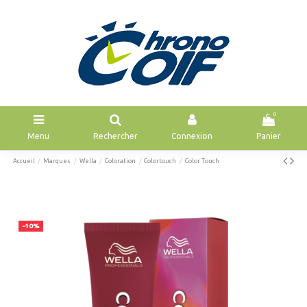
0
Menu
Rechercher
Connexion
Panier
Accueil
Marques
Wella
Coloration
Colortouch
Color Touch
-10%