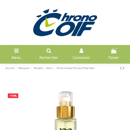
0
Menu
Rechercher
Connexion
Panier
Accueil
Marques
Mulato
Soins
Huile Avocat Et Coco Flow'Hair
-10%