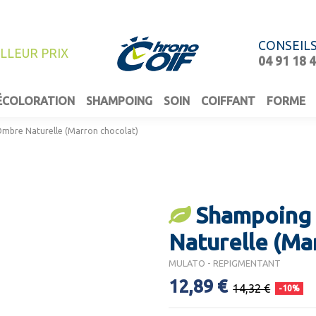
CONSEIL
ILLEUR PRIX
04 91 18 
ÉCOLORATION
SHAMPOING
SOIN
COIFFANT
FORME
mbre Naturelle (Marron chocolat)
Shampoing
Naturelle (Ma
MULATO - REPIGMENTANT
12,89 €
14,32 €
-10%