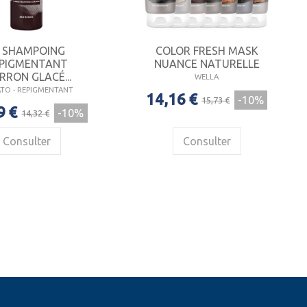
SHAMPOING
COLOR FRESH MASK
PIGMENTANT
NUANCE NATURELLE
RON GLACÉ...
WELLA
TO - REPIGMENTANT
14,16 €
-10%
15,73 €
9 €
-10%
14,32 €
Consulter
Consulter