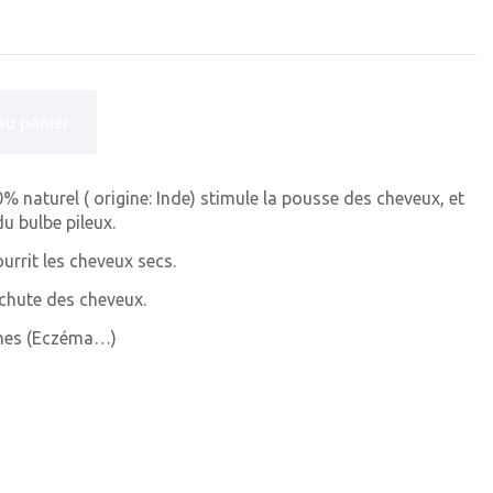
au panier
% naturel ( origine: Inde) stimule la pousse des cheveux, et
du bulbe pileux.
urrit les cheveux secs.
a chute des cheveux.
èches (Eczéma…)