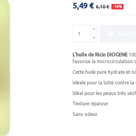
5,49 €
6,10 €
-10%
Ajouter 
L’huile de Ricin DIOGENE
100
favorise la microcirculation 
Cette huile pure hydrate et no
Idéale pour la lutte contre l
Idéal pour les peaux très s
Texture: épaisse
Sans odeur.