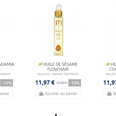
ADAMIA
HUILE DE SÉSAME
HU
R
FLOW'HAIR
CO
AITANTE
MULATO - GAMME TRAITANTE
MULATO
11,97 €
11,9
-10%
-10%
13,30 €
anier
Ajouter au panier
A